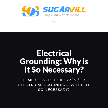
FŐOLDAL
SZOLGÁLTATÁS
REFERENCIA
Electrical
MUNKÁINK
Grounding: Why is
KAPCSOLAT
It So Necessary?
HOME
ÖSSZES BEJEGYZÉS
...
ELECTRICAL GROUNDING: WHY IS IT
SO NECESSARY?