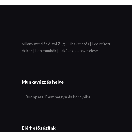
Villanyszerelés A-tól Z-ig | Hibakeresés | Led rejtett
dekor | Eon munkák | Lakások alapszerelése
Munkavégzés helye
Budapest, Pest megye és környéke
Elérhetőségünk