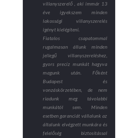
villanyszerelő , aki immár 13
éve igyekszem minden
lakossági villanyszerelés
igényt kielégíteni.
Fiatalos csapatommal
rugalmasan állunk minden
jellegű villanyszereléshez,
gyors precíz munkát hagyva
magunk után. Főként
Budapest és
vonzáskörzetében, de nem
riadunk meg távolabbi
munkától sem. Minden
esetben garanciát vállalunk az
általunk elvégzett munkára és
felelőség biztosítással