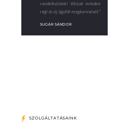
rendelkezünk! Várjuk minden
régi és új ügyfél megkeresését.”
SUGÁR SÁNDOR
SZOLGÁLTATÁSAINK