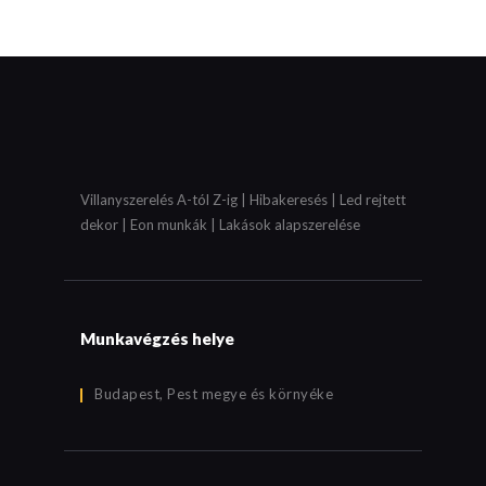
Villanyszerelés A-tól Z-ig | Hibakeresés | Led rejtett
dekor | Eon munkák | Lakások alapszerelése
Munkavégzés helye
Budapest, Pest megye és környéke