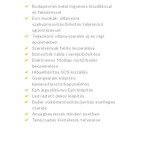
Budapesten belül ingyenes kiszállással
és felméréssel
Eon munkák: villanyóra
szabványosítás/bővítés teljeskörű
ügyintézéssel
Teljeskörű villanyszerelés új és régi
épületekben
Szerelvények fel/és leszerelése
Biztosíték tábla cseréje/bővítése
Elektromos főzőlap /sütő/bojler
beüzemelése
Hibaelhárítás SOS kiszállás
Gyengeáram kiépítés:
kamera/riasztó/kaputelefon
Eph jegyzőkönyv Eph kiépítés
Led rejtett dekor kiépítés
Bojler vízkőmentesítés/javítás esetleges
cseréje
Anyagbeszerzés minden esetben
Tanácsadás kivitelezés tervezése