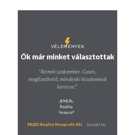
VÉLEMÉNYEK
Ők már minket választottak
s
“Remek szakember. Gyors,
“M
ltam
megfizethető, mindenki bizalommal
jók
ett
keresse!”
ta
san
ki
szá
.”
m
ho
MLRD Reality Nonprofit Kft.
Jószaki.hu