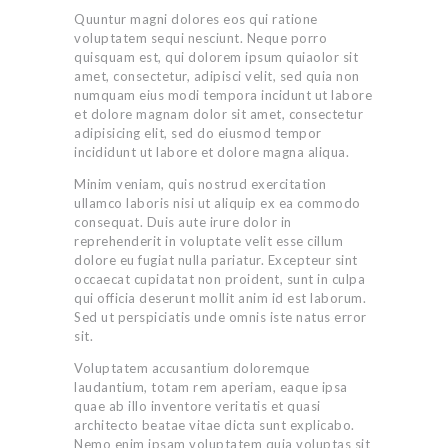
Quuntur magni dolores eos qui ratione
voluptatem sequi nesciunt. Neque porro
quisquam est, qui dolorem ipsum quiaolor sit
amet, consectetur, adipisci velit, sed quia non
numquam eius modi tempora incidunt ut labore
et dolore magnam dolor sit amet, consectetur
adipisicing elit, sed do eiusmod tempor
incididunt ut labore et dolore magna aliqua.
Minim veniam, quis nostrud exercitation
ullamco laboris nisi ut aliquip ex ea commodo
consequat. Duis aute irure dolor in
reprehenderit in voluptate velit esse cillum
dolore eu fugiat nulla pariatur. Excepteur sint
occaecat cupidatat non proident, sunt in culpa
qui officia deserunt mollit anim id est laborum.
Sed ut perspiciatis unde omnis iste natus error
sit.
Voluptatem accusantium doloremque
laudantium, totam rem aperiam, eaque ipsa
quae ab illo inventore veritatis et quasi
architecto beatae vitae dicta sunt explicabo.
Nemo enim ipsam voluptatem quia voluptas sit