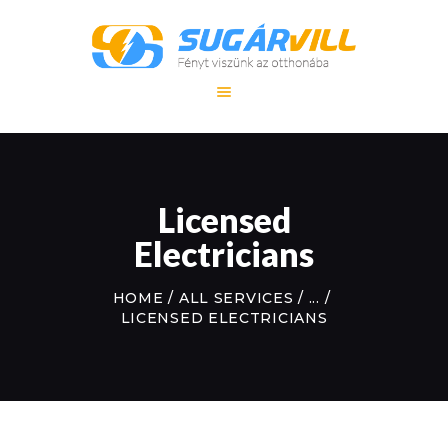
FŐOLDAL
SZOLGÁLTATÁS
REFERENCIA
Licensed
MUNKÁINK
Electricians
KAPCSOLAT
HOME
ALL SERVICES
...
LICENSED ELECTRICIANS