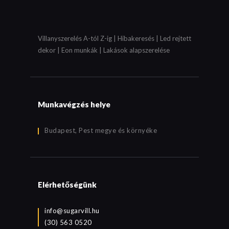
Villanyszerelés A-tól Z-ig | Hibakeresés | Led rejtett
dekor | Eon munkák | Lakások alapszerelése
Munkavégzés helye
Budapest, Pest megye és környéke
Elérhetőségünk
info@sugarvill.hu
(30) 563 0520