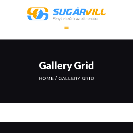
FŐOLDAL
SZOLGÁLTATÁS
REFERENCIA
Gallery Grid
MUNKÁINK
KAPCSOLAT
HOME
GALLERY GRID