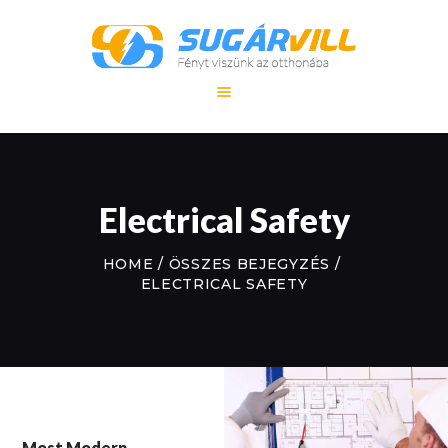
FŐOLDAL
SZOLGÁLTATÁS
REFERENCIA
Electrical Safety
MUNKÁINK
KAPCSOLAT
HOME
ÖSSZES BEJEGYZÉS
ELECTRICAL SAFETY
Most Modern