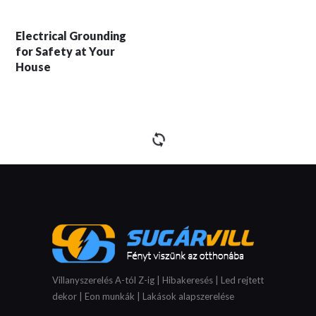
Electrical Grounding
for Safety at Your
House
Villanyszerelés A-tól Z-ig | Hibakeresés | Led rejtett
dekor | Eon munkák | Lakások alapszerelése